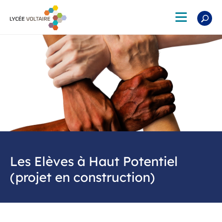
Aller
au
Toggle
contenu
navigation
principal
Les Elèves à Haut Potentiel
(projet en construction)