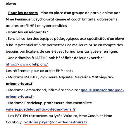
élèves.
-
Pour les parents
:. Mise en place d'un groupe de parole animé par
Mme Fenninger, psycho-praticienne et coach Enfants, adolescents,
adultes profil HPI et hypersensibles
-
Pour les enseignants
:
. Sensibilisation des équipes pédagogiques aux spécificités d'un élève
à haut potentiel afin de permettre une meilleure prise en compte des
besoins particuliers de ces élèves : formations au lycée et en ligne.
. Une adhésion à l'AFEHP poir bénéficier de leur expertise :
https://www.afehp.org/
Les référentes pour ce projet EHP sont :
- Madame MATHIE, Proviseure Adjointe :
Severine.Mathie@ac-
orleans-tours.f
- Madame Lemarchand, infirmière scolaire :
gaelle.lemarchand@ac-
orleans-tours.fr
- Madame Pasdeloup, professeure documentaliste :
valerie.pasdeloup@ac-orleans-tours.fr
- Les PSY-EN rattachées au lycée Voltaire, Mme Cossin et Mme
Coulibaly :
voltaire.psyen@ac-orleans-tours.fr