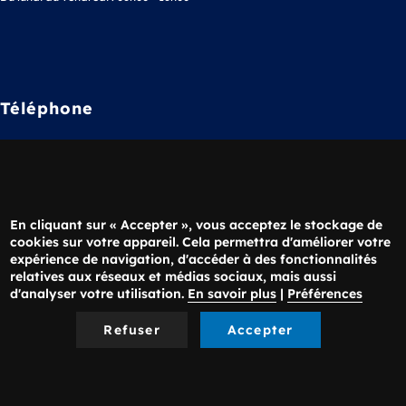
Téléphone
02 38 63 36 20
Nous écrire
En cliquant sur « Accepter », vous acceptez le stockage de
cookies sur votre appareil. Cela permettra d'améliorer votre
expérience de navigation, d'accéder à des fonctionnalités
relatives aux réseaux et médias sociaux, mais aussi
d'analyser votre utilisation.
En savoir plus
|
Préférences
Menu
Contact
Rectorat
Mentions Légales
Refuser
Accepter
Pied
de
Gestion des cookies
page