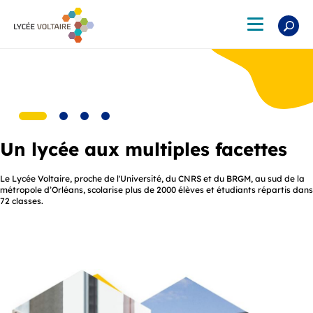
Aller
au
Toggle
contenu
navigation
principal
Un lycée aux multiples facettes
Un cadre de vie exceptionnel
Le Lycée Voltaire, proche de l'Université, du CNRS et du BRGM, au sud de la
Sur 7 hectares, un véritable campus au service de la réussite des lycéens et
métropole d’Orléans, scolarise plus de 2000 élèves et étudiants répartis dans
des étudiants
72 classes.
Lire la suite