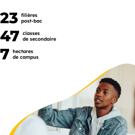
23
filières
post-bac
47
classes
de secondaire
7
hectares
de campus