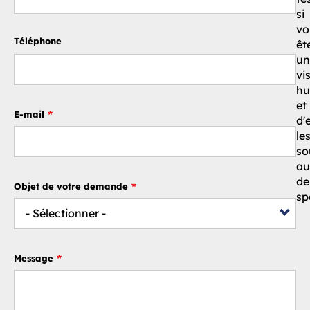
si
vo
Téléphone
êt
un
vi
hu
et
E-mail
d'
le
so
au
de
Objet de votre demande
sp
Message