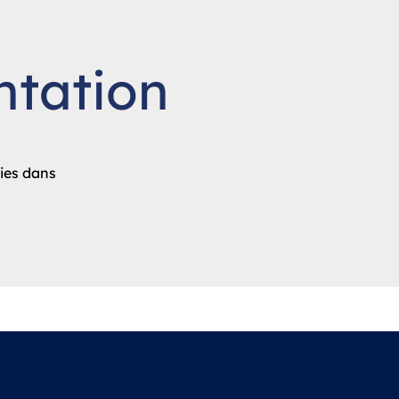
tation
ies dans