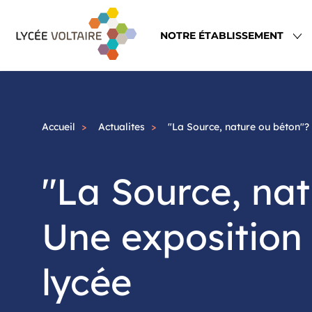
Aller
Navigation
au
principale
NOTRE ÉTABLISSEMENT
contenu
principal
Accueil
Actualites
"La Source, nature ou béton"? 
"La Source, na
Une exposition 
lycée