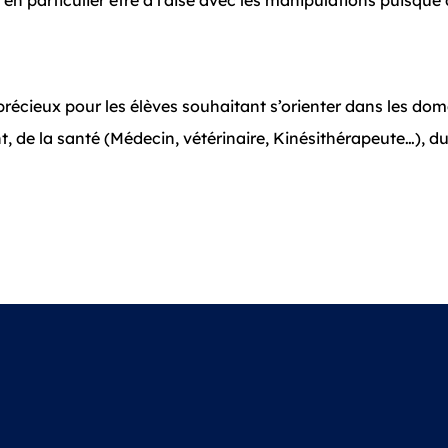
nt en particulier être à l’aise avec les manipulations puisq
précieux pour les élèves souhaitant s’orienter dans les do
t, de la santé (Médecin, vétérinaire, Kinésithérapeute…), du