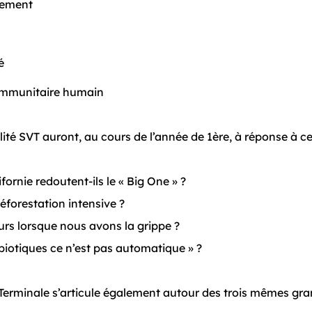
nement
é
té
immunitaire humain
lité SVT auront, au cours de l’année de 1ère, à réponse à ce
fornie redoutent-ils le « Big One » ?
déforestation intensive ?
urs lorsque nous avons la grippe ?
ibiotiques ce n’est pas automatique » ?
Terminale s’articule également autour des trois mêmes gra