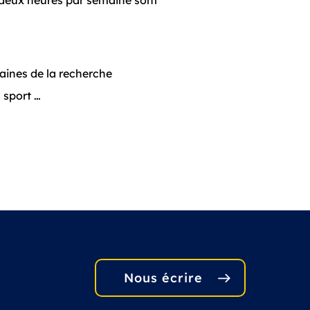
ue deux heures par semaine sont
maines de la recherche
 sport …
Nous écrire