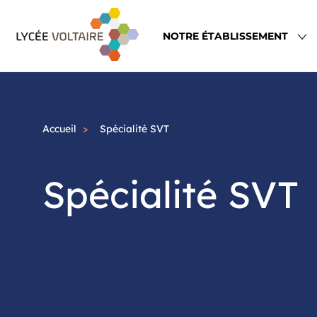
Aller
Navigation
au
principale
NOTRE ÉTABLISSEMENT
contenu
principal
Accueil
Spécialité SVT
Spécialité SVT