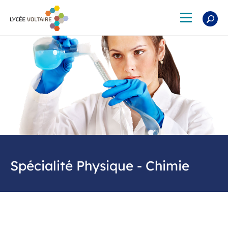
Aller
au
Toggle
contenu
navigation
principal
Spécialité Physique - Chimie