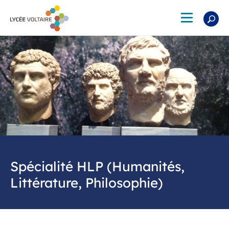
Aller
au
Toggle
contenu
navigation
principal
Spécialité HLP (Humanités,
Littérature, Philosophie)