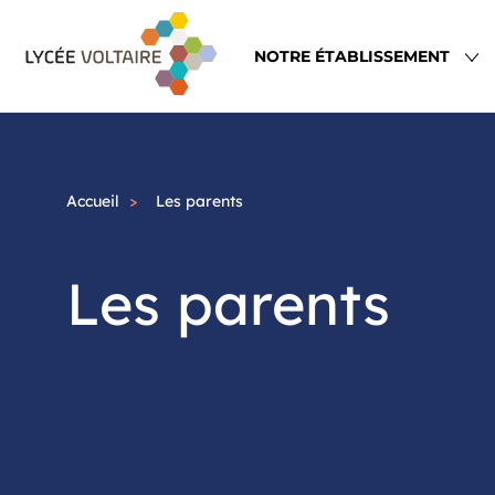
Aller
Navigation
au
principale
NOTRE ÉTABLISSEMENT
contenu
principal
Accueil
Les parents
Les parents