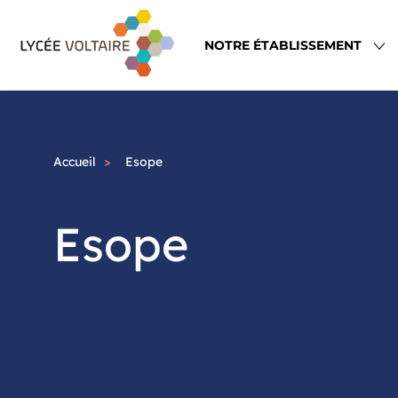
Aller
Navigation
au
principale
NOTRE ÉTABLISSEMENT
contenu
principal
Accueil
Esope
Esope