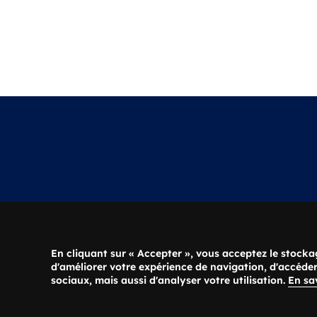
LYCÉE VOLTAIRE
Horaires d'o
3 Avenue Voltaire
En cliquant sur « Accepter », vous acceptez le stocka
Du lundi au vendr
d'améliorer votre expérience de navigation, d'accéder
45100 Orléans
sociaux, mais aussi d'analyser votre utilisation.
En sa
Menu